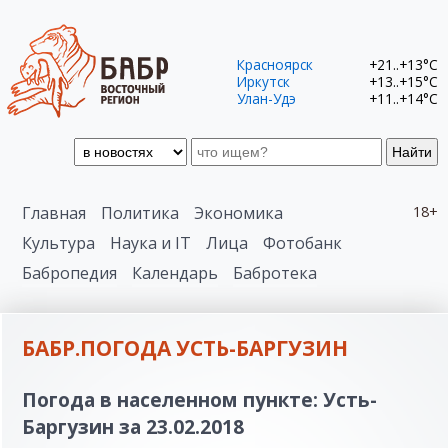
Красноярск
+21..+13°C
Иркутск
+13..+15°C
Улан-Удэ
+11..+14°C
Найти
Главная
Политика
Экономика
18+
Культура
Наука и IT
Лица
Фотобанк
Бабропедия
Календарь
Бабротека
БАБР.ПОГОДА УСТЬ-БАРГУЗИН
Погода в населенном пункте: Усть-
Баргузин за 23.02.2018