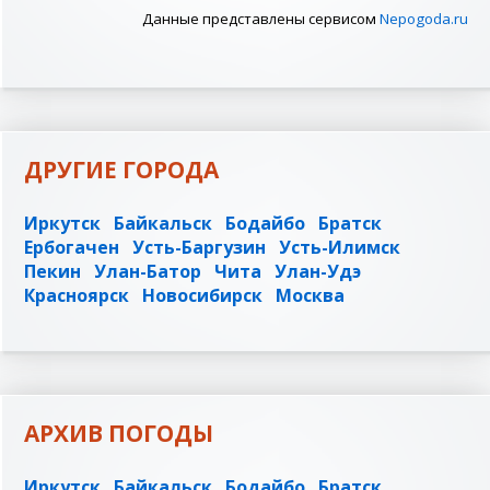
Данные представлены сервисом
Nepogoda.ru
ДРУГИЕ ГОРОДА
Иркутск
Байкальск
Бодайбо
Братск
Ербогачен
Усть-Баргузин
Усть-Илимск
Пекин
Улан-Батор
Чита
Улан-Удэ
Красноярск
Новосибирск
Москва
АРХИВ ПОГОДЫ
Иркутск
Байкальск
Бодайбо
Братск