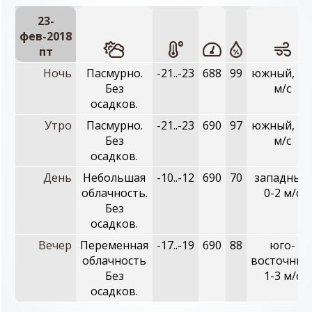
23-
фев-2018
пт
Ночь
Пасмурно.
-21..-23
688
99
южный, 1-
Без
м/с
осадков.
Утро
Пасмурно.
-21..-23
690
97
южный, 1-
Без
м/с
осадков.
День
Небольшая
-10..-12
690
70
западный,
облачность.
0-2 м/с
Без
осадков.
Вечер
Переменная
-17..-19
690
88
юго-
облачность
восточный
Без
1-3 м/с
осадков.