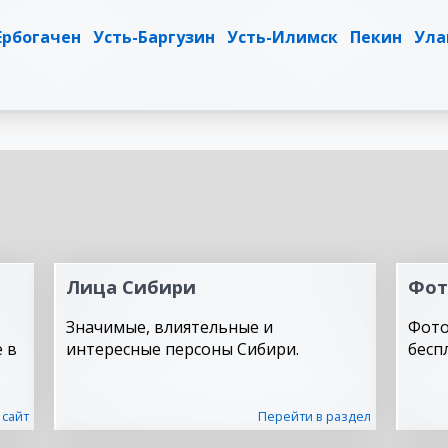
Ербогачен
Усть-Баргузин
Усть-Илимск
Пекин
Ула
Лица Сибири
Фот
Значимые, влиятельные и
Фото
 в
интересные персоны Сибири.
бесп
 сайт
Перейти в раздел