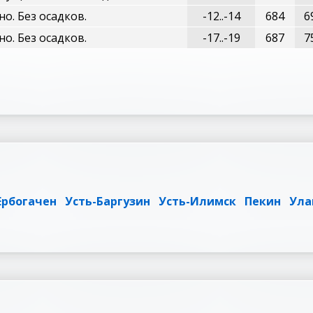
о. Без осадков.
-12..-14
684
6
о. Без осадков.
-17..-19
687
7
Ербогачен
Усть-Баргузин
Усть-Илимск
Пекин
Ула