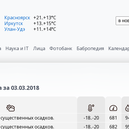
Красноярск
+21..+13°C
Иркутск
+13..+15°C
Улан-Удэ
+11..+14°C
а
Наука и IT
Лица
Фотобанк
Бабропедия
Календа
 за 03.03.2018
 существенных осадков.
-18..-20
681
9
 существенных осадков.
-18..-20
682
9