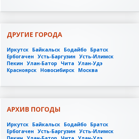
ДРУГИЕ ГОРОДА
Иркутск
Байкальск
Бодайбо
Братск
Ербогачен
Усть-Баргузин
Усть-Илимск
Пекин
Улан-Батор
Чита
Улан-Удэ
Красноярск
Новосибирск
Москва
АРХИВ ПОГОДЫ
Иркутск
Байкальск
Бодайбо
Братск
Ербогачен
Усть-Баргузин
Усть-Илимск
Пекин
Улан-Батор
Чита
Улан-Удэ