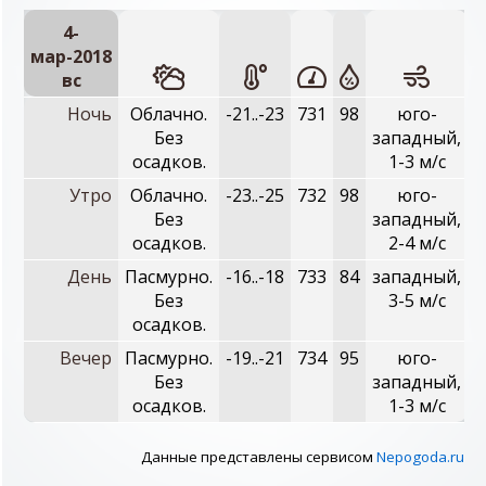
4-
мар-2018
вc
Ночь
Облачно.
-21..-23
731
98
юго-
Без
западный,
осадков.
1-3 м/с
Утро
Облачно.
-23..-25
732
98
юго-
Без
западный,
осадков.
2-4 м/с
День
Пасмурно.
-16..-18
733
84
западный,
Без
3-5 м/с
осадков.
Вечер
Пасмурно.
-19..-21
734
95
юго-
Без
западный,
осадков.
1-3 м/с
Данные представлены сервисом
Nepogoda.ru