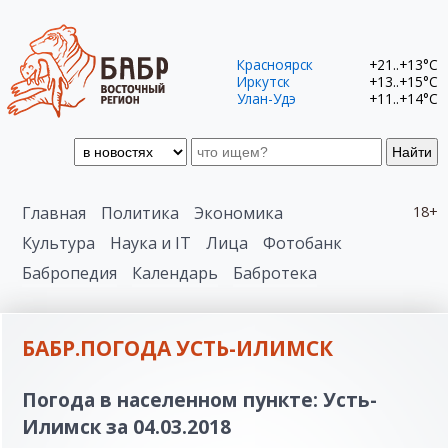
Красноярск
+21..+13°C
Иркутск
+13..+15°C
Улан-Удэ
+11..+14°C
Найти
Главная
Политика
Экономика
18+
Культура
Наука и IT
Лица
Фотобанк
Бабропедия
Календарь
Бабротека
БАБР.ПОГОДА УСТЬ-ИЛИМСК
Погода в населенном пункте: Усть-
Илимск за 04.03.2018