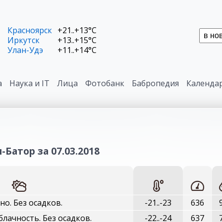
Красноярск
+21..+13°C
Иркутск
+13..+15°C
Улан-Удэ
+11..+14°C
а
Наука и IT
Лица
Фотобанк
Бабропедия
Календа
-Батор за 07.03.2018
но. Без осадков.
-21..-23
636
лачность. Без осадков.
-22..-24
637