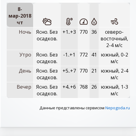
8-
мар-2018
чт
Ночь
Ясно. Без
+1..+3
770
36
северо-
осадков.
восточный,
2-4 м/с
Утро
Ясно. Без
-1..+1
772
41
южный, 0-2
осадков.
м/с
День
Ясно. Без
+5..+7
770
21
южный, 2-4
осадков.
м/с
Вечер
Ясно. Без
+4..+6
768
26
южный, 1-3
осадков.
м/с
Данные представлены сервисом
Nepogoda.ru