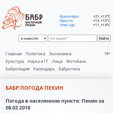
Красноярск
+21..+13°C
Иркутск
+13..+15°C
Улан-Удэ
+11..+14°C
Найти
Главная
Политика
Экономика
18+
Культура
Наука и IT
Лица
Фотобанк
Бабропедия
Календарь
Бабротека
БАБР.ПОГОДА ПЕКИН
Погода в населенном пункте: Пекин за
08.03.2018