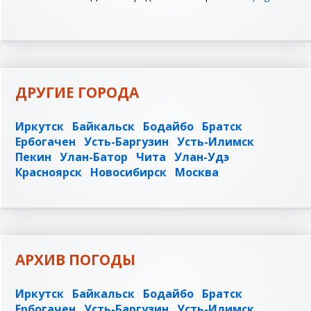
ДРУГИЕ ГОРОДА
Иркутск
Байкальск
Бодайбо
Братск
Ербогачен
Усть-Баргузин
Усть-Илимск
Пекин
Улан-Батор
Чита
Улан-Удэ
Красноярск
Новосибирск
Москва
АРХИВ ПОГОДЫ
Иркутск
Байкальск
Бодайбо
Братск
Ербогачен
Усть-Баргузин
Усть-Илимск