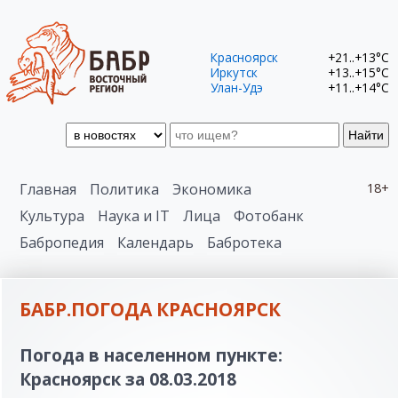
Красноярск
+21..+13°C
Иркутск
+13..+15°C
Улан-Удэ
+11..+14°C
Найти
Главная
Политика
Экономика
18+
Культура
Наука и IT
Лица
Фотобанк
Бабропедия
Календарь
Бабротека
БАБР.ПОГОДА КРАСНОЯРСК
Погода в населенном пункте:
Красноярск за 08.03.2018