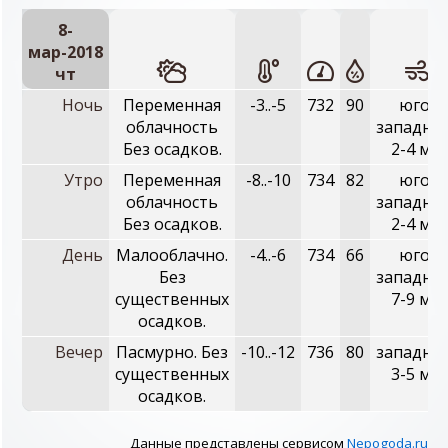
8-
мар-2018
чт
Ночь
Переменная
-3..-5
732
90
юго-
облачность
западны
Без осадков.
2-4 м/с
Утро
Переменная
-8..-10
734
82
юго-
облачность
западны
Без осадков.
2-4 м/с
День
Малооблачно.
-4..-6
734
66
юго-
Без
западны
существенных
7-9 м/с
осадков.
Вечер
Пасмурно. Без
-10..-12
736
80
западны
существенных
3-5 м/с
осадков.
Данные представлены сервисом
Nepogoda.ru