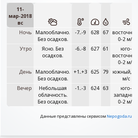
11-
мар-2018
вc
Ночь
Малооблачно.
-7..-9
628
67
восточный
Без осадков.
0-2 м/с
Утро
Ясно. Без
-6..-8
627
61
юго-
осадков.
восточный
0-2 м/с
День
Малооблачно.
+1..+3
625
79
южный, 1-
Без осадков.
м/с
Вечер
Небольшая
-1..-3
624
63
юго-
облачность.
западный
Без осадков.
0-2 м/с
Данные представлены сервисом
Nepogoda.ru