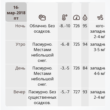
16-
мар-2018
пт
Ночь
Облачно. Без
-8..-10
726
95
юго-
осадков.
западный
2-4 м/с
Утро
Пасмурно.
-6..-8
725
94
западный
Местами
3-5 м/с
небольшой
снег.
День
Пасмурно.
-3..-5
726
84
западный
Местами
4-6 м/с
небольшой
снег.
Вечер
Пасмурно. Без
-5..-7
727
93
западный
существенных
2-4 м/с
осадков.