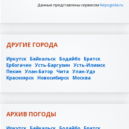
Данные представлены сервисом
Nepogoda.ru
ДРУГИЕ ГОРОДА
Иркутск
Байкальск
Бодайбо
Братск
Ербогачен
Усть-Баргузин
Усть-Илимск
Пекин
Улан-Батор
Чита
Улан-Удэ
Красноярск
Новосибирск
Москва
АРХИВ ПОГОДЫ
Иркутск
Байкальск
Бодайбо
Братск