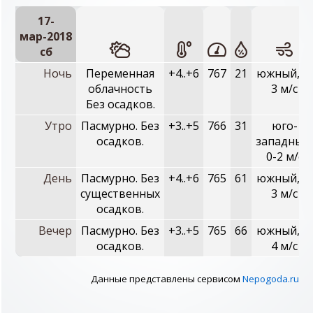
17-
мар-2018
сб
Ночь
Переменная
+4..+6
767
21
южный, 1-
облачность
3 м/с
Без осадков.
Утро
Пасмурно. Без
+3..+5
766
31
юго-
осадков.
западный,
0-2 м/с
День
Пасмурно. Без
+4..+6
765
61
южный, 1-
существенных
3 м/с
осадков.
Вечер
Пасмурно. Без
+3..+5
765
66
южный, 2-
осадков.
4 м/с
Данные представлены сервисом
Nepogoda.ru