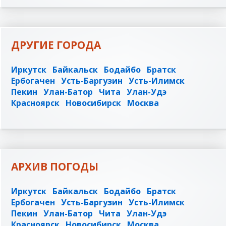
ДРУГИЕ ГОРОДА
Иркутск
Байкальск
Бодайбо
Братск
Ербогачен
Усть-Баргузин
Усть-Илимск
Пекин
Улан-Батор
Чита
Улан-Удэ
Красноярск
Новосибирск
Москва
АРХИВ ПОГОДЫ
Иркутск
Байкальск
Бодайбо
Братск
Ербогачен
Усть-Баргузин
Усть-Илимск
Пекин
Улан-Батор
Чита
Улан-Удэ
Красноярск
Новосибирск
Москва