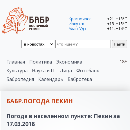
Красноярск
+21..+13°C
Иркутск
+13..+15°C
Улан-Удэ
+11..+14°C
Найти
Главная
Политика
Экономика
18+
Культура
Наука и IT
Лица
Фотобанк
Бабропедия
Календарь
Бабротека
БАБР.ПОГОДА ПЕКИН
Погода в населенном пункте: Пекин за
17.03.2018