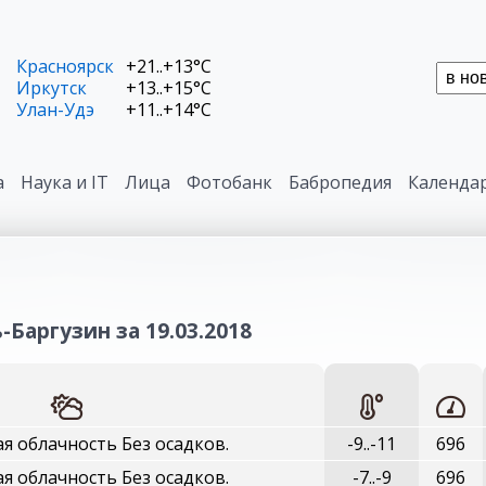
Красноярск
+21..+13°C
Иркутск
+13..+15°C
Улан-Удэ
+11..+14°C
а
Наука и IT
Лица
Фотобанк
Бабропедия
Календа
-Баргузин за 19.03.2018
я облачность Без осадков.
-9..-11
696
я облачность Без осадков.
-7..-9
696