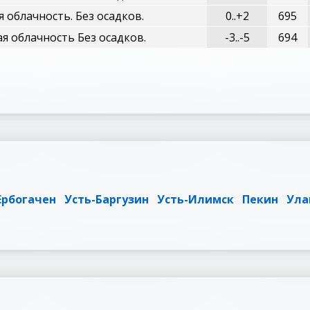
 облачность. Без осадков.
0..+2
695
я облачность Без осадков.
-3..-5
694
Ербогачен
Усть-Баргузин
Усть-Илимск
Пекин
Ула