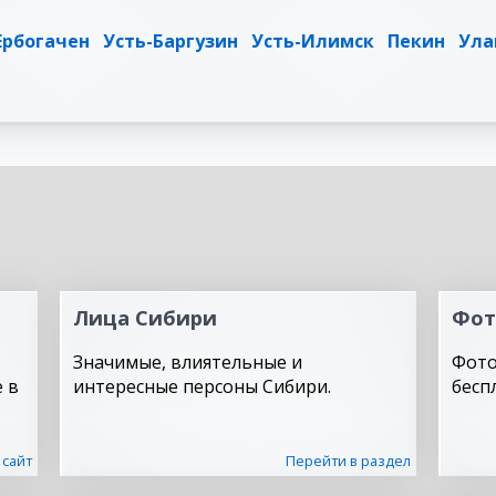
Ербогачен
Усть-Баргузин
Усть-Илимск
Пекин
Ула
Лица Сибири
Фот
Значимые, влиятельные и
Фото
 в
интересные персоны Сибири.
бесп
 сайт
Перейти в раздел