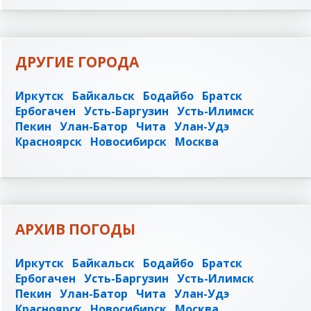
ДРУГИЕ ГОРОДА
Иркутск
Байкальск
Бодайбо
Братск
Ербогачен
Усть-Баргузин
Усть-Илимск
Пекин
Улан-Батор
Чита
Улан-Удэ
Красноярск
Новосибирск
Москва
АРХИВ ПОГОДЫ
Иркутск
Байкальск
Бодайбо
Братск
Ербогачен
Усть-Баргузин
Усть-Илимск
Пекин
Улан-Батор
Чита
Улан-Удэ
Красноярск
Новосибирск
Москва