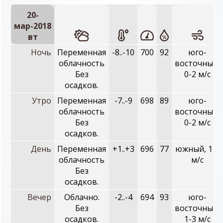
20-
мар-2018
вт
Ночь
Переменная
-8..-10
700
92
юго-
облачность
восточный,
Без
0-2 м/с
осадков.
Утро
Переменная
-7..-9
698
89
юго-
облачность
восточный,
Без
0-2 м/с
осадков.
День
Переменная
+1..+3
696
77
южный, 1-3
облачность
м/с
Без
осадков.
Вечер
Облачно.
-2..-4
694
93
юго-
Без
восточный,
осадков.
1-3 м/с