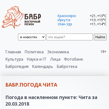
Красноярск
+21..+13°C
Иркутск
+13..+15°C
Улан-Удэ
+11..+14°C
Найти
Главная
Политика
Экономика
18+
Культура
Наука и IT
Лица
Фотобанк
Бабропедия
Календарь
Бабротека
БАБР.ПОГОДА ЧИТА
Погода в населенном пункте: Чита за
20.03.2018