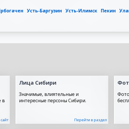
Ербогачен
Усть-Баргузин
Усть-Илимск
Пекин
Ула
Лица Сибири
Фот
Значимые, влиятельные и
Фото
 в
интересные персоны Сибири.
бесп
 сайт
Перейти в раздел