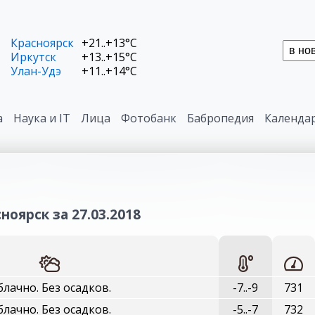
Красноярск
+21..+13°C
Иркутск
+13..+15°C
Улан-Удэ
+11..+14°C
а
Наука и IT
Лица
Фотобанк
Бабропедия
Календа
ноярск за 27.03.2018
блачно. Без осадков.
-7..-9
731
блачно. Без осадков.
-5..-7
732