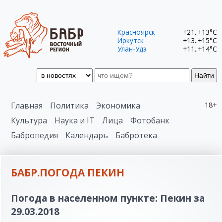
Красноярск
+21..+13°C
Иркутск
+13..+15°C
Улан-Удэ
+11..+14°C
Найти
Главная
Политика
Экономика
18+
Культура
Наука и IT
Лица
Фотобанк
Бабропедия
Календарь
Бабротека
БАБР.ПОГОДА ПЕКИН
Погода в населенном пункте: Пекин за
29.03.2018