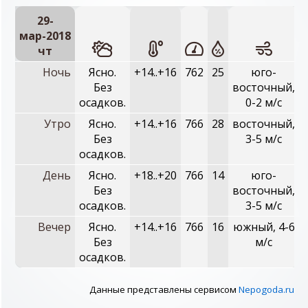
29-
мар-2018
чт
Ночь
Ясно.
+14..+16
762
25
юго-
Без
восточный,
осадков.
0-2 м/с
Утро
Ясно.
+14..+16
766
28
восточный,
Без
3-5 м/с
осадков.
День
Ясно.
+18..+20
766
14
юго-
Без
восточный,
осадков.
3-5 м/с
Вечер
Ясно.
+14..+16
766
16
южный, 4-6
Без
м/с
осадков.
Данные представлены сервисом
Nepogoda.ru