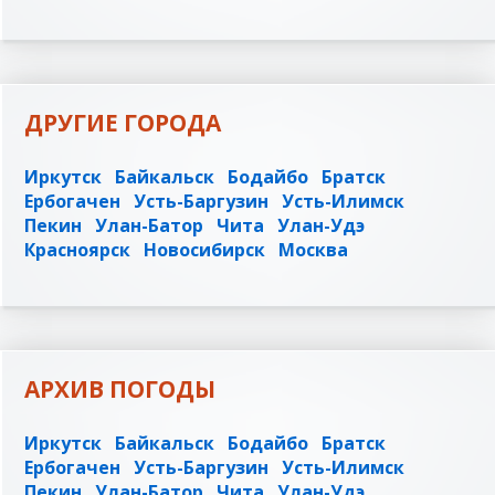
ДРУГИЕ ГОРОДА
Иркутск
Байкальск
Бодайбо
Братск
Ербогачен
Усть-Баргузин
Усть-Илимск
Пекин
Улан-Батор
Чита
Улан-Удэ
Красноярск
Новосибирск
Москва
АРХИВ ПОГОДЫ
Иркутск
Байкальск
Бодайбо
Братск
Ербогачен
Усть-Баргузин
Усть-Илимск
Пекин
Улан-Батор
Чита
Улан-Удэ