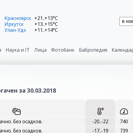
Красноярск
+21..+13°C
Иркутск
+13..+15°C
Улан-Удэ
+11..+14°C
а
Наука и IT
Лица
Фотобанк
Бабропедия
Календа
гачен за 30.03.2018
ачно. Без осадков.
-20..-22
740
ачно. Без осадков.
-17..-19
739