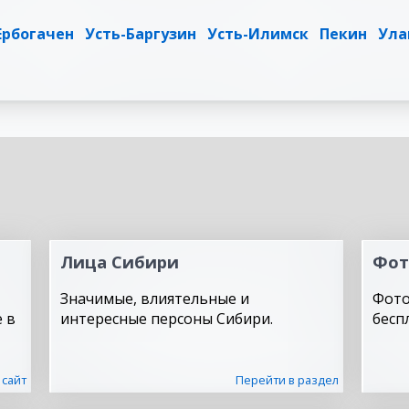
Ербогачен
Усть-Баргузин
Усть-Илимск
Пекин
Ула
Лица Сибири
Фот
Значимые, влиятельные и
Фото
 в
интересные персоны Сибири.
бесп
 сайт
Перейти в раздел