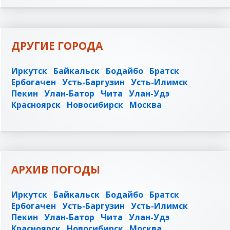
ДРУГИЕ ГОРОДА
Иркутск
Байкальск
Бодайбо
Братск
Ербогачен
Усть-Баргузин
Усть-Илимск
Пекин
Улан-Батор
Чита
Улан-Удэ
Красноярск
Новосибирск
Москва
АРХИВ ПОГОДЫ
Иркутск
Байкальск
Бодайбо
Братск
Ербогачен
Усть-Баргузин
Усть-Илимск
Пекин
Улан-Батор
Чита
Улан-Удэ
Красноярск
Новосибирск
Москва