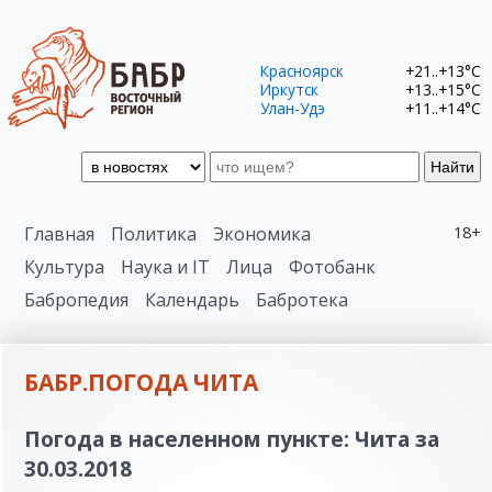
Красноярск
+21..+13°C
Иркутск
+13..+15°C
Улан-Удэ
+11..+14°C
Найти
Главная
Политика
Экономика
18+
Культура
Наука и IT
Лица
Фотобанк
Бабропедия
Календарь
Бабротека
БАБР.ПОГОДА ЧИТА
Погода в населенном пункте: Чита за
30.03.2018