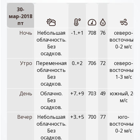
30-
мар-2018
пт
Ночь
Небольшая
-1..+1
708
76
северо-
облачность.
восточный,
Без
0-2 м/с
осадков.
Утро
Переменная
0..+2
706
72
северо-
облачность
восточный,
Без
1-3 м/с
осадков.
День
Облачно.
+7..+9
703
49
южный, 2-4
Без
м/с
осадков.
Вечер
Небольшая
+3..+5
700
77
юго-
облачность.
восточный,
Без
0-2 м/с
осадков.