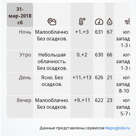
31-
мар-2018
сб
Ночь
Малооблачно.
+1..+3
631
67
юго-
Без осадков.
западны
1-3 м/
Утро
Небольшая
0..+2
630
66
юго-
облачность.
западны
Без осадков.
1-3 м/
День
Ясно. Без
+11..+13
626
21
юго-
осадков.
западны
8-10 м/
Вечер
Малооблачно.
+9..+11
622
23
юго-
Без осадков.
западны
5-7 м/
Данные представлены сервисом
Nepogoda.ru