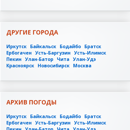
ДРУГИЕ ГОРОДА
Иркутск
Байкальск
Бодайбо
Братск
Ербогачен
Усть-Баргузин
Усть-Илимск
Пекин
Улан-Батор
Чита
Улан-Удэ
Красноярск
Новосибирск
Москва
АРХИВ ПОГОДЫ
Иркутск
Байкальск
Бодайбо
Братск
Ербогачен
Усть-Баргузин
Усть-Илимск
Пекин
Улан-Батор
Чита
Улан-Удэ