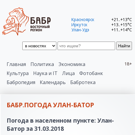
Красноярск
+21..+13°C
Иркутск
+13..+15°C
Улан-Удэ
+11..+14°C
Найти
Главная
Политика
Экономика
18+
Культура
Наука и IT
Лица
Фотобанк
Бабропедия
Календарь
Бабротека
БАБР.ПОГОДА УЛАН-БАТОР
Погода в населенном пункте: Улан-
Батор за 31.03.2018