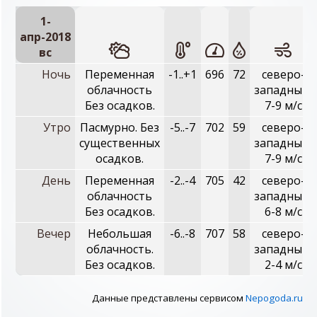
1-
апр-2018
вc
Ночь
Переменная
-1..+1
696
72
северо-
облачность
западный,
Без осадков.
7-9 м/с
Утро
Пасмурно. Без
-5..-7
702
59
северо-
существенных
западный,
осадков.
7-9 м/с
День
Переменная
-2..-4
705
42
северо-
облачность
западный,
Без осадков.
6-8 м/с
Вечер
Небольшая
-6..-8
707
58
северо-
облачность.
западный,
Без осадков.
2-4 м/с
Данные представлены сервисом
Nepogoda.ru