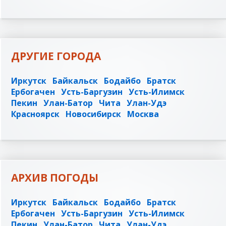
ДРУГИЕ ГОРОДА
Иркутск
Байкальск
Бодайбо
Братск
Ербогачен
Усть-Баргузин
Усть-Илимск
Пекин
Улан-Батор
Чита
Улан-Удэ
Красноярск
Новосибирск
Москва
АРХИВ ПОГОДЫ
Иркутск
Байкальск
Бодайбо
Братск
Ербогачен
Усть-Баргузин
Усть-Илимск
Пекин
Улан-Батор
Чита
Улан-Удэ