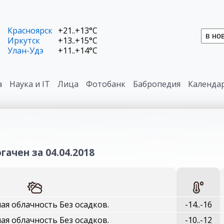
Красноярск
+21..+13°C
Иркутск
+13..+15°C
Улан-Удэ
+11..+14°C
а
Наука и IT
Лица
Фотобанк
Бабропедия
Календа
гачен за 04.04.2018
я облачность Без осадков.
-14..-16
я облачность Без осадков.
-10..-12