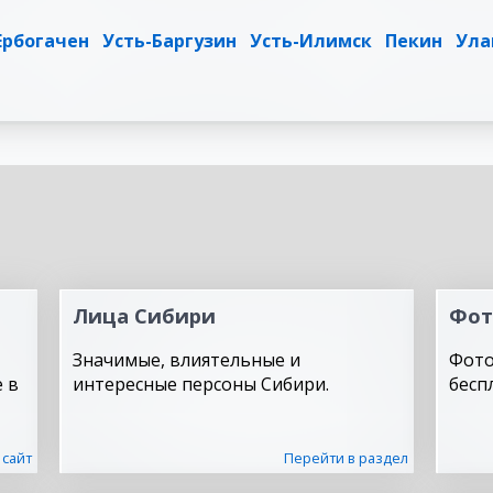
Ербогачен
Усть-Баргузин
Усть-Илимск
Пекин
Ула
Лица Сибири
Фот
Значимые, влиятельные и
Фото
 в
интересные персоны Сибири.
бесп
 сайт
Перейти в раздел