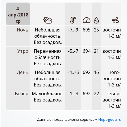
4-
апр-2018
ср
Ночь
Небольшая
-7..-9
695
25
восточный
облачность.
1-3 м/с
Без осадков.
Утро
Переменная
-5..-7
694
21
восточный
облачность
1-3 м/с
Без осадков.
День
Небольшая
+1..+3
692
16
юго-
облачность.
восточный
Без осадков.
1-3 м/с
Вечер
Малооблачно.
-1..-3
692
22
северо-
Без осадков.
восточный
1-3 м/с
Данные представлены сервисом
Nepogoda.ru