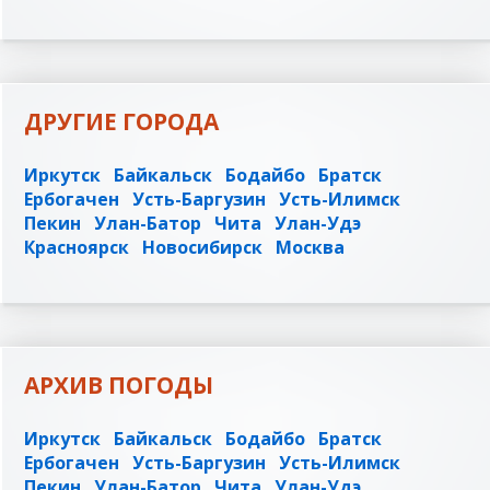
ДРУГИЕ ГОРОДА
Иркутск
Байкальск
Бодайбо
Братск
Ербогачен
Усть-Баргузин
Усть-Илимск
Пекин
Улан-Батор
Чита
Улан-Удэ
Красноярск
Новосибирск
Москва
АРХИВ ПОГОДЫ
Иркутск
Байкальск
Бодайбо
Братск
Ербогачен
Усть-Баргузин
Усть-Илимск
Пекин
Улан-Батор
Чита
Улан-Удэ