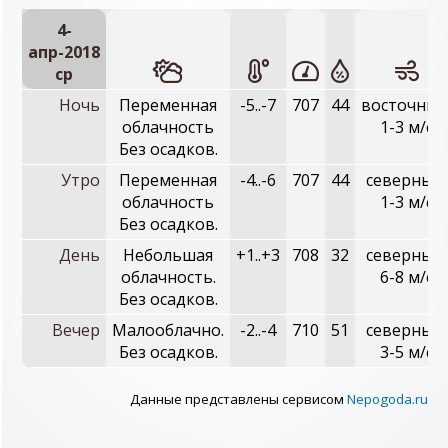
4-
апр-2018
ср
Ночь
Переменная
-5..-7
707
44
восточный
облачность
1-3 м/с
Без осадков.
Утро
Переменная
-4..-6
707
44
северный,
облачность
1-3 м/с
Без осадков.
День
Небольшая
+1..+3
708
32
северный,
облачность.
6-8 м/с
Без осадков.
Вечер
Малооблачно.
-2..-4
710
51
северный,
Без осадков.
3-5 м/с
Данные представлены сервисом
Nepogoda.ru