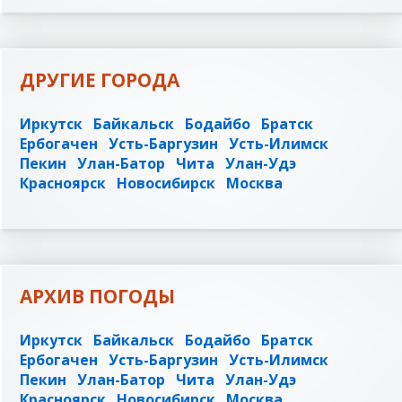
ДРУГИЕ ГОРОДА
Иркутск
Байкальск
Бодайбо
Братск
Ербогачен
Усть-Баргузин
Усть-Илимск
Пекин
Улан-Батор
Чита
Улан-Удэ
Красноярск
Новосибирск
Москва
АРХИВ ПОГОДЫ
Иркутск
Байкальск
Бодайбо
Братск
Ербогачен
Усть-Баргузин
Усть-Илимск
Пекин
Улан-Батор
Чита
Улан-Удэ
Красноярск
Новосибирск
Москва