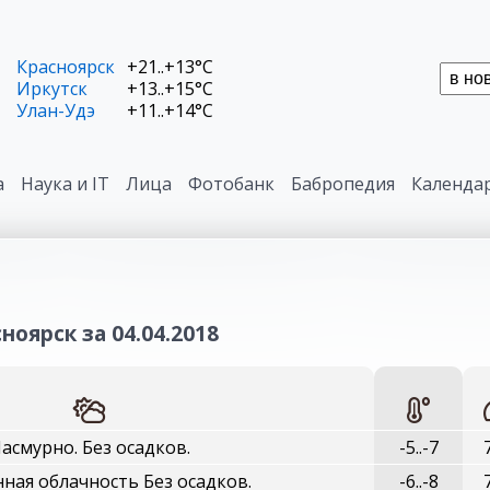
Красноярск
+21..+13°C
Иркутск
+13..+15°C
Улан-Удэ
+11..+14°C
а
Наука и IT
Лица
Фотобанк
Бабропедия
Календа
ноярск за 04.04.2018
асмурно. Без осадков.
-5..-7
ная облачность Без осадков.
-6..-8