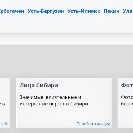
Ербогачен
Усть-Баргузин
Усть-Илимск
Пекин
Ула
Лица Сибири
Фот
Значимые, влиятельные и
Фото
 в
интересные персоны Сибири.
бесп
 сайт
Перейти в раздел