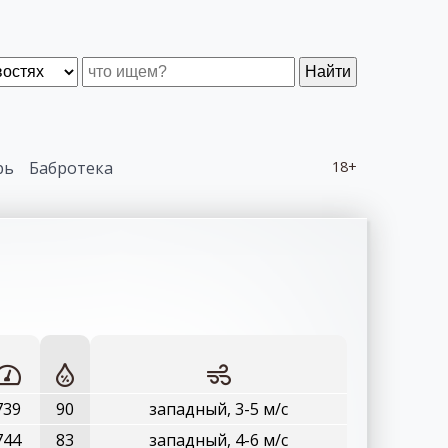
Найти
рь
Бабротека
18+
739
90
западный, 3-5 м/с
744
83
западный, 4-6 м/с