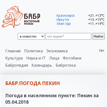
Красноярск
+21..+13°C
Иркутск
+13..+15°C
Улан-Удэ
+11..+14°C
Найти
Главная
Политика
Экономика
18+
Культура
Наука и IT
Лица
Фотобанк
Бабропедия
Календарь
Бабротека
БАБР.ПОГОДА ПЕКИН
Погода в населенном пункте: Пекин за
05.04.2018