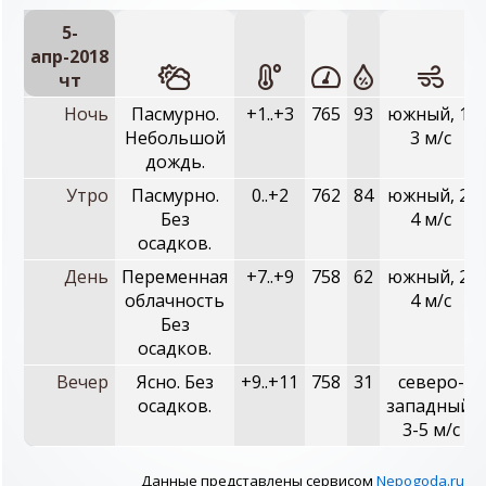
5-
апр-2018
чт
Ночь
Пасмурно.
+1..+3
765
93
южный, 1-
Небольшой
3 м/с
дождь.
Утро
Пасмурно.
0..+2
762
84
южный, 2-
Без
4 м/с
осадков.
День
Переменная
+7..+9
758
62
южный, 2-
облачность
4 м/с
Без
осадков.
Вечер
Ясно. Без
+9..+11
758
31
северо-
осадков.
западный,
3-5 м/с
Данные представлены сервисом
Nepogoda.ru