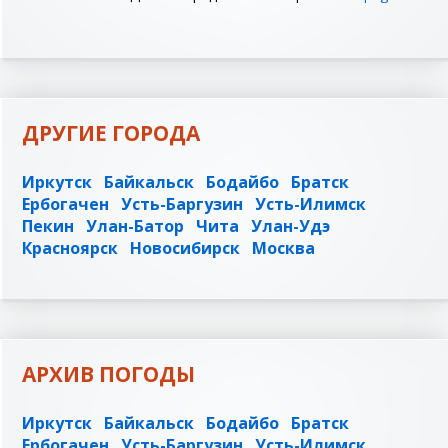
ДРУГИЕ ГОРОДА
Иркутск
Байкальск
Бодайбо
Братск
Ербогачен
Усть-Баргузин
Усть-Илимск
Пекин
Улан-Батор
Чита
Улан-Удэ
Красноярск
Новосибирск
Москва
АРХИВ ПОГОДЫ
Иркутск
Байкальск
Бодайбо
Братск
Ербогачен
Усть-Баргузин
Усть-Илимск