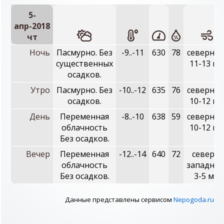
5-
апр-2018
чт
Ночь
Пасмурно. Без
-9..-11
630
78
северный
существенных
11-13 м/
осадков.
Утро
Пасмурно. Без
-10..-12
635
76
северный
осадков.
10-12 м/
День
Переменная
-8..-10
638
59
северный
облачность
10-12 м/
Без осадков.
Вечер
Переменная
-12..-14
640
72
северо-
облачность
западный
Без осадков.
3-5 м/с
Данные представлены сервисом
Nepogoda.ru