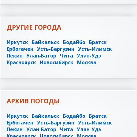
ДРУГИЕ ГОРОДА
Иркутск
Байкальск
Бодайбо
Братск
Ербогачен
Усть-Баргузин
Усть-Илимск
Пекин
Улан-Батор
Чита
Улан-Удэ
Красноярск
Новосибирск
Москва
АРХИВ ПОГОДЫ
Иркутск
Байкальск
Бодайбо
Братск
Ербогачен
Усть-Баргузин
Усть-Илимск
Пекин
Улан-Батор
Чита
Улан-Удэ
Красноярск
Новосибирск
Москва