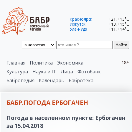
Красноярск
+21..+13°C
Иркутск
+13..+15°C
Улан-Удэ
+11..+14°C
Найти
Главная
Политика
Экономика
18+
Культура
Наука и IT
Лица
Фотобанк
Бабропедия
Календарь
Бабротека
БАБР.ПОГОДА ЕРБОГАЧЕН
Погода в населенном пункте: Ербогачен
за 15.04.2018