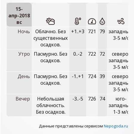
15-
апр-2018
вc
Ночь
Облачно. Без
+1..+3
721
79
западный,
существенных
3-5 м/с
осадков.
Утро
Пасмурно. Без
0..-2
722
72
северо-
осадков.
западный,
3-5 м/с
День
Пасмурно. Без
-1..+1
724
39
северо-
осадков.
западный,
3-5 м/с
Вечер
Небольшая
-3..-5
726
74
юго-
облачность.
западный,
Без осадков.
1-3 м/с
Данные представлены сервисом
Nepogoda.ru