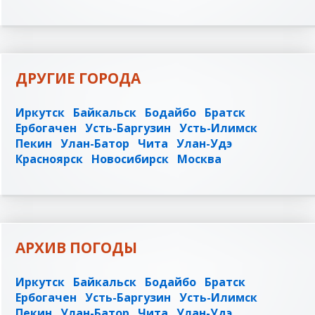
ДРУГИЕ ГОРОДА
Иркутск
Байкальск
Бодайбо
Братск
Ербогачен
Усть-Баргузин
Усть-Илимск
Пекин
Улан-Батор
Чита
Улан-Удэ
Красноярск
Новосибирск
Москва
АРХИВ ПОГОДЫ
Иркутск
Байкальск
Бодайбо
Братск
Ербогачен
Усть-Баргузин
Усть-Илимск
Пекин
Улан-Батор
Чита
Улан-Удэ