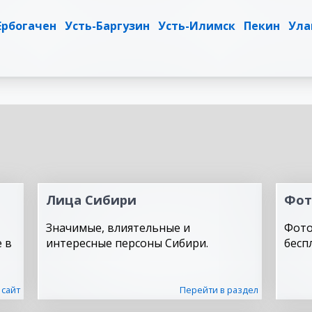
Ербогачен
Усть-Баргузин
Усть-Илимск
Пекин
Ула
Лица Сибири
Фот
Значимые, влиятельные и
Фото
 в
интересные персоны Сибири.
бесп
 сайт
Перейти в раздел