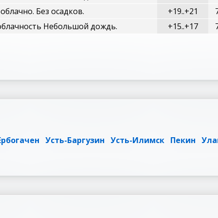
облачно. Без осадков.
+19..+21
облачность Небольшой дождь.
+15..+17
Ербогачен
Усть-Баргузин
Усть-Илимск
Пекин
Ула