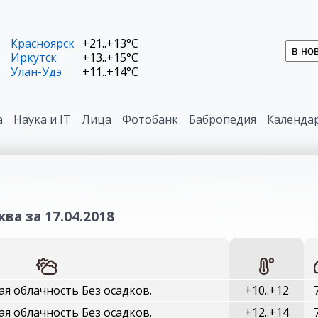
Красноярск
+21..+13°C
Иркутск
+13..+15°C
Улан-Удэ
+11..+14°C
а
Наука и IT
Лица
Фотобанк
Бабропедия
Календа
ва за 17.04.2018
я облачность Без осадков.
+10..+12
я облачность Без осадков.
+12..+14