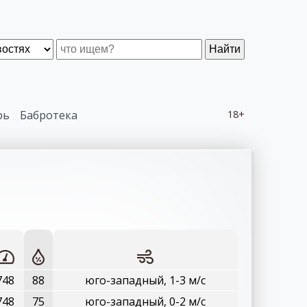
Найти
рь
Бабротека
18+
748
88
юго-западный, 1-3 м/с
748
75
юго-западный, 0-2 м/с