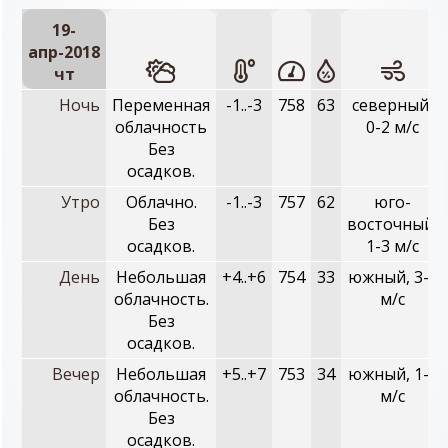
19-
апр-2018
чт
Ночь
Переменная
-1..-3
758
63
северный,
облачность
0-2 м/с
Без
осадков.
Утро
Облачно.
-1..-3
757
62
юго-
Без
восточный,
осадков.
1-3 м/с
День
Небольшая
+4..+6
754
33
южный, 3-5
облачность.
м/с
Без
осадков.
Вечер
Небольшая
+5..+7
753
34
южный, 1-3
облачность.
м/с
Без
осадков.