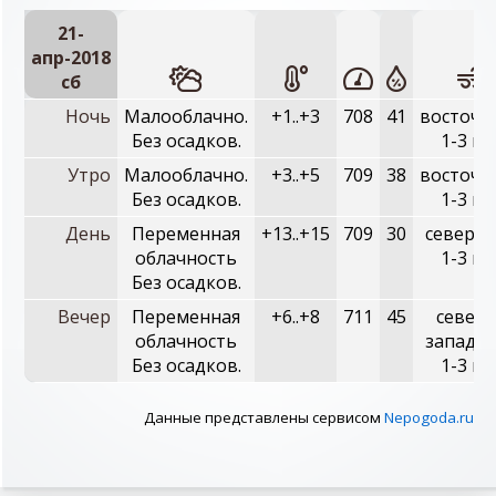
21-
апр-2018
сб
Ночь
Малооблачно.
+1..+3
708
41
восточн
Без осадков.
1-3 м/
Утро
Малооблачно.
+3..+5
709
38
восточн
Без осадков.
1-3 м/
День
Переменная
+13..+15
709
30
северны
облачность
1-3 м/
Без осадков.
Вечер
Переменная
+6..+8
711
45
северо
облачность
западны
Без осадков.
1-3 м/
Данные представлены сервисом
Nepogoda.ru