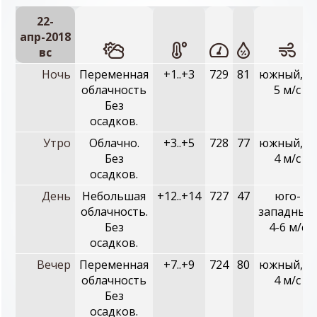
22-
апр-2018
вc
Ночь
Переменная
+1..+3
729
81
южный, 3-
облачность
5 м/с
Без
осадков.
Утро
Облачно.
+3..+5
728
77
южный, 2-
Без
4 м/с
осадков.
День
Небольшая
+12..+14
727
47
юго-
облачность.
западный,
Без
4-6 м/с
осадков.
Вечер
Переменная
+7..+9
724
80
южный, 2-
облачность
4 м/с
Без
осадков.