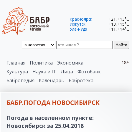
Красноярск
+21..+13°C
Иркутск
+13..+15°C
Улан-Удэ
+11..+14°C
Найти
Главная
Политика
Экономика
18+
Культура
Наука и IT
Лица
Фотобанк
Бабропедия
Календарь
Бабротека
БАБР.ПОГОДА НОВОСИБИРСК
Погода в населенном пункте:
Новосибирск за 25.04.2018