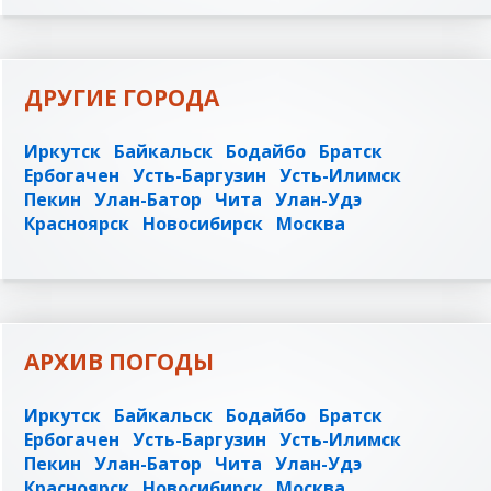
ДРУГИЕ ГОРОДА
Иркутск
Байкальск
Бодайбо
Братск
Ербогачен
Усть-Баргузин
Усть-Илимск
Пекин
Улан-Батор
Чита
Улан-Удэ
Красноярск
Новосибирск
Москва
АРХИВ ПОГОДЫ
Иркутск
Байкальск
Бодайбо
Братск
Ербогачен
Усть-Баргузин
Усть-Илимск
Пекин
Улан-Батор
Чита
Улан-Удэ
Красноярск
Новосибирск
Москва