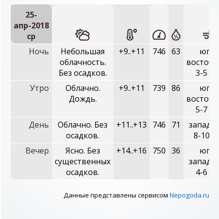
25-
апр-2018
ср
Ночь
Небольшая
+9..+11
746
63
юго-
облачность.
восточн
Без осадков.
3-5 м/
Утро
Облачно.
+9..+11
739
86
юго-
Дождь.
восточн
5-7 м/
День
Облачно. Без
+11..+13
746
71
западн
осадков.
8-10 м
Вечер
Ясно. Без
+14..+16
750
36
юго-
существенных
западн
осадков.
4-6 м/
Данные представлены сервисом
Nepogoda.ru