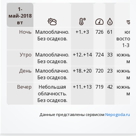
1-
май-2018
вт
Ночь
Малооблачно.
+1..+3
726
61
юго-
Без осадков.
восточн
1-3 м/
Утро
Малооблачно.
+12..+14
724
33
южный, 
Без осадков.
м/с
День
Малооблачно.
+18..+20
720
23
южный, 
Без осадков.
м/с
Вечер
Небольшая
+11..+13
719
42
южный, 
облачность.
м/с
Без осадков.
Данные представлены сервисом
Nepogoda.ru