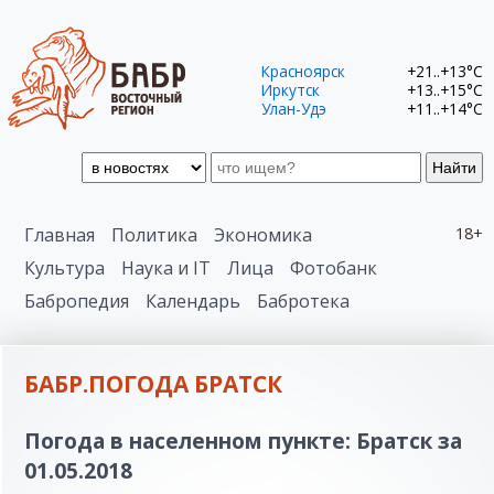
Красноярск
+21..+13°C
Иркутск
+13..+15°C
Улан-Удэ
+11..+14°C
Найти
Главная
Политика
Экономика
18+
Культура
Наука и IT
Лица
Фотобанк
Бабропедия
Календарь
Бабротека
БАБР.ПОГОДА БРАТСК
Погода в населенном пункте: Братск за
01.05.2018