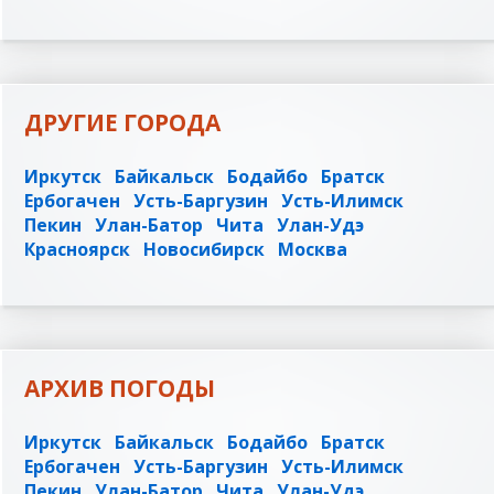
ДРУГИЕ ГОРОДА
Иркутск
Байкальск
Бодайбо
Братск
Ербогачен
Усть-Баргузин
Усть-Илимск
Пекин
Улан-Батор
Чита
Улан-Удэ
Красноярск
Новосибирск
Москва
АРХИВ ПОГОДЫ
Иркутск
Байкальск
Бодайбо
Братск
Ербогачен
Усть-Баргузин
Усть-Илимск
Пекин
Улан-Батор
Чита
Улан-Удэ