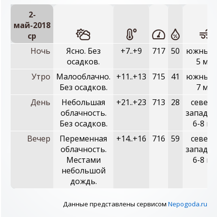
2-
май-2018
ср
Ночь
Ясно. Без
+7..+9
717
50
южный, 
осадков.
5 м/с
Утро
Малооблачно.
+11..+13
715
41
южный, 
Без осадков.
7 м/с
День
Небольшая
+21..+23
713
28
северо
облачность.
западны
Без осадков.
6-8 м/
Вечер
Переменная
+14..+16
716
59
северо
облачность.
западны
Местами
6-8 м/
небольшой
дождь.
Данные представлены сервисом
Nepogoda.ru