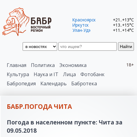
Красноярск
+21..+13°C
Иркутск
+13..+15°C
Улан-Удэ
+11..+14°C
Найти
Главная
Политика
Экономика
18+
Культура
Наука и IT
Лица
Фотобанк
Бабропедия
Календарь
Бабротека
БАБР.ПОГОДА ЧИТА
Погода в населенном пункте: Чита за
09.05.2018