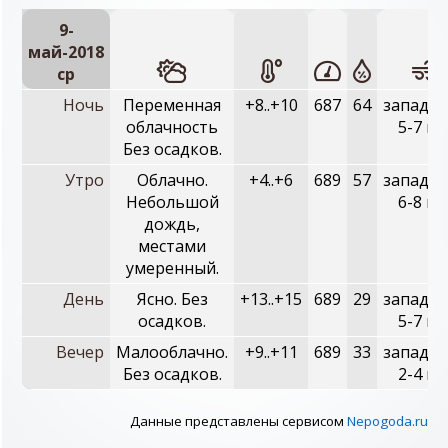
9-
май-2018
ср
Ночь
Переменная
+8..+10
687
64
западны
облачность
5-7 м/
Без осадков.
Утро
Облачно.
+4..+6
689
57
западны
Небольшой
6-8 м/
дождь,
местами
умеренный.
День
Ясно. Без
+13..+15
689
29
западны
осадков.
5-7 м/
Вечер
Малооблачно.
+9..+11
689
33
западны
Без осадков.
2-4 м/
Данные представлены сервисом
Nepogoda.ru