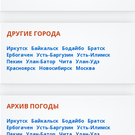
ДРУГИЕ ГОРОДА
Иркутск
Байкальск
Бодайбо
Братск
Ербогачен
Усть-Баргузин
Усть-Илимск
Пекин
Улан-Батор
Чита
Улан-Удэ
Красноярск
Новосибирск
Москва
АРХИВ ПОГОДЫ
Иркутск
Байкальск
Бодайбо
Братск
Ербогачен
Усть-Баргузин
Усть-Илимск
Пекин
Улан-Батор
Чита
Улан-Удэ