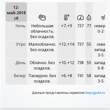
12-
май-2018
сб
Ночь
Небольшая
+7..+9
737
77
северны
облачность.
0-2 м/
Без осадков.
Утро
Малооблачно.
+12..+14
737
55
северо
Без осадков.
западны
3-5 м/
День
Облачно. Без
+10..+12
738
55
западны
осадков.
6-8 м/
Вечер
Пасмурно. Без
+6..+8
741
58
западны
осадков.
3-5 м/
Данные представлены сервисом
Nepogoda.ru