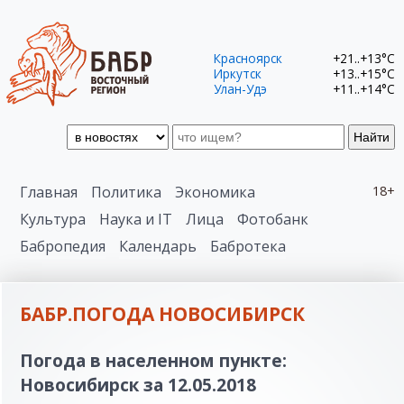
Красноярск
+21..+13°C
Иркутск
+13..+15°C
Улан-Удэ
+11..+14°C
Найти
Главная
Политика
Экономика
18+
Культура
Наука и IT
Лица
Фотобанк
Бабропедия
Календарь
Бабротека
БАБР.ПОГОДА НОВОСИБИРСК
Погода в населенном пункте:
Новосибирск за 12.05.2018