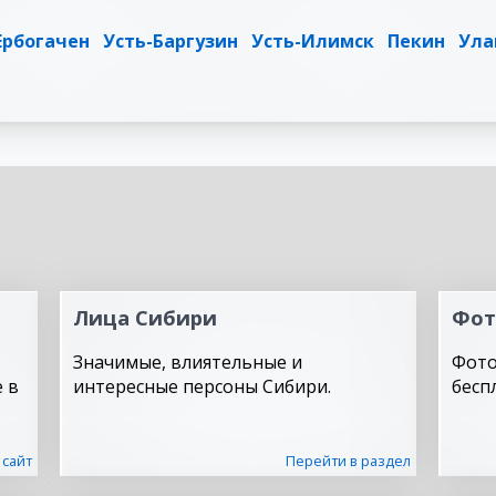
Ербогачен
Усть-Баргузин
Усть-Илимск
Пекин
Ула
Лица Сибири
Фот
Значимые, влиятельные и
Фото
 в
интересные персоны Сибири.
бесп
 сайт
Перейти в раздел