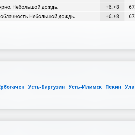
урно. Небольшой дождь.
+6..+8
67
 облачность Небольшой дождь.
+6..+8
67
Ербогачен
Усть-Баргузин
Усть-Илимск
Пекин
Ула