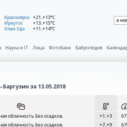
Красноярск
+21..+13°C
Иркутск
+13..+15°C
Улан-Удэ
+11..+14°C
а
Наука и IT
Лица
Фотобанк
Бабропедия
Календа
-Баргузин за 13.05.2018
ая облачность Без осадков.
+1..+3
67
ая облачность Без осадков.
+7..+9
67