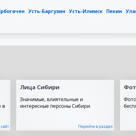
Ербогачен
Усть-Баргузин
Усть-Илимск
Пекин
Ула
Лица Сибири
Фот
Значимые, влиятельные и
Фото
 в
интересные персоны Сибири.
бесп
 сайт
Перейти в раздел