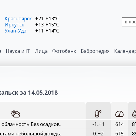
Красноярск
+21..+13°C
Иркутск
+13..+15°C
Улан-Удэ
+11..+14°C
а
Наука и IT
Лица
Фотобанк
Бабропедия
Календа
альск за 14.05.2018
облачность Без осадков.
-1..+1
614
8
естами небольшой дождь.
0..+2
615
8