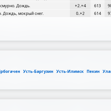
смурно. Дождь.
+2..+4
613
9
. Дождь, мокрый снег.
0..+2
614
9
Ербогачен
Усть-Баргузин
Усть-Илимск
Пекин
Ула