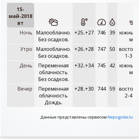
15-
май-2018
вт
Ночь
Малооблачно.
+25..+27
746
39
южный, 
Без осадков.
м/с
Утро
Малооблачно.
+26..+28
747
50
восточн
Без осадков.
1-3 м/
День
Переменная
+32..+34
745
42
южный, 
облачность
м/с
Без осадков.
Вечер
Переменная
+28..+30
744
59
восточн
облачность
2-4 м/
Дождь.
Данные представлены сервисом
Nepogoda.ru