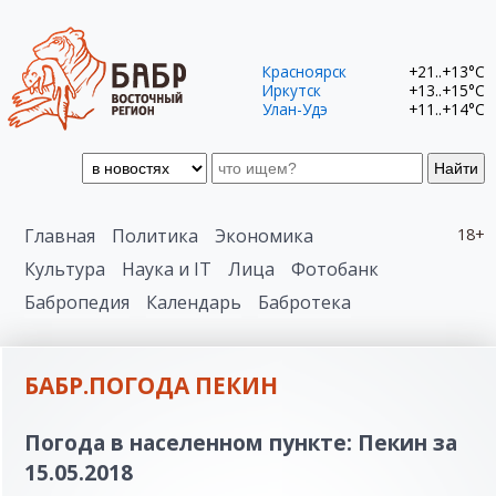
Красноярск
+21..+13°C
Иркутск
+13..+15°C
Улан-Удэ
+11..+14°C
Найти
Главная
Политика
Экономика
18+
Культура
Наука и IT
Лица
Фотобанк
Бабропедия
Календарь
Бабротека
БАБР.ПОГОДА ПЕКИН
Погода в населенном пункте: Пекин за
15.05.2018