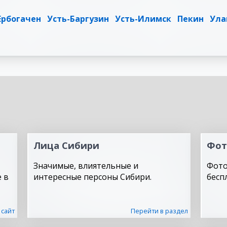
Ербогачен
Усть-Баргузин
Усть-Илимск
Пекин
Ула
Лица Сибири
Фот
Значимые, влиятельные и
Фото
 в
интересные персоны Сибири.
бесп
 сайт
Перейти в раздел