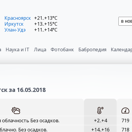
Красноярск
+21..+13°C
Иркутск
+13..+15°C
Улан-Удэ
+11..+14°C
а
Наука и IT
Лица
Фотобанк
Бабропедия
Календа
к за 16.05.2018
 облачность Без осадков.
+2..+4
719
лачно. Без осадков.
+14..+16
718