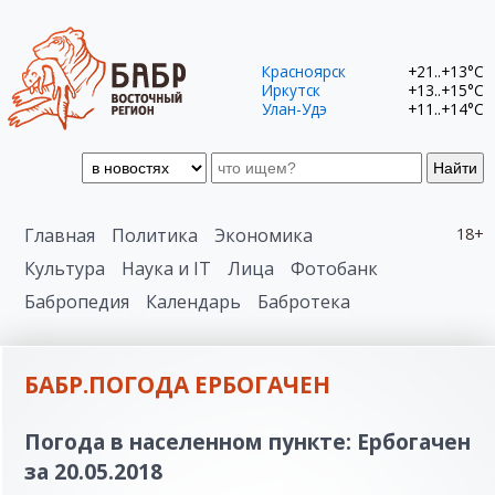
Красноярск
+21..+13°C
Иркутск
+13..+15°C
Улан-Удэ
+11..+14°C
Найти
Главная
Политика
Экономика
18+
Культура
Наука и IT
Лица
Фотобанк
Бабропедия
Календарь
Бабротека
БАБР.ПОГОДА ЕРБОГАЧЕН
Погода в населенном пункте: Ербогачен
за 20.05.2018