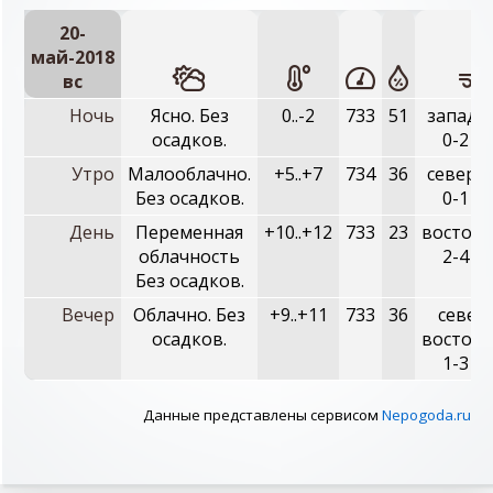
20-
май-2018
вc
Ночь
Ясно. Без
0..-2
733
51
западн
осадков.
0-2 м/
Утро
Малооблачно.
+5..+7
734
36
северн
Без осадков.
0-1 м/
День
Переменная
+10..+12
733
23
восточн
облачность
2-4 м/
Без осадков.
Вечер
Облачно. Без
+9..+11
733
36
север
осадков.
восточн
1-3 м/
Данные представлены сервисом
Nepogoda.ru