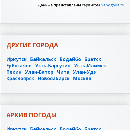
Данные представлены сервисом
Nepogoda.ru
ДРУГИЕ ГОРОДА
Иркутск
Байкальск
Бодайбо
Братск
Ербогачен
Усть-Баргузин
Усть-Илимск
Пекин
Улан-Батор
Чита
Улан-Удэ
Красноярск
Новосибирск
Москва
АРХИВ ПОГОДЫ
Иркутск
Байкальск
Бодайбо
Братск