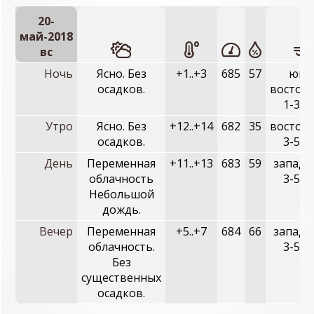
20-
май-2018
вc
Ночь
Ясно. Без
+1..+3
685
57
юго
осадков.
восточ
1-3 м
Утро
Ясно. Без
+12..+14
682
35
восточ
осадков.
3-5 м
День
Переменная
+11..+13
683
59
западн
облачность
3-5 м
Небольшой
дождь.
Вечер
Переменная
+5..+7
684
66
западн
облачность.
3-5 м
Без
существенных
осадков.