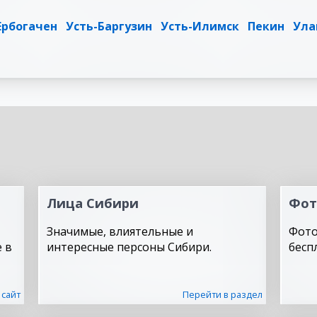
Ербогачен
Усть-Баргузин
Усть-Илимск
Пекин
Ула
Лица Сибири
Фот
Значимые, влиятельные и
Фото
 в
интересные персоны Сибири.
бесп
 сайт
Перейти в раздел