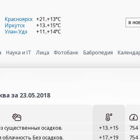
Красноярск
+21..+13°C
Иркутск
+13..+15°C
Улан-Удэ
+11..+14°C
а
Наука и IT
Лица
Фотобанк
Бабропедия
Календа
ва за 23.05.2018
ез существенных осадков.
+13..+15
754
 облачность Без осадков.
+17..+19
754