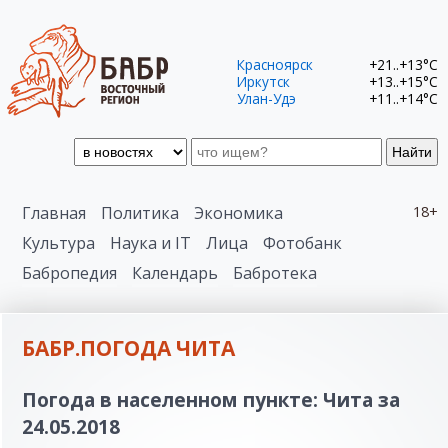
Красноярск
+21..+13°C
Иркутск
+13..+15°C
Улан-Удэ
+11..+14°C
Найти
Главная
Политика
Экономика
18+
Культура
Наука и IT
Лица
Фотобанк
Бабропедия
Календарь
Бабротека
БАБР.ПОГОДА ЧИТА
Погода в населенном пункте: Чита за
24.05.2018