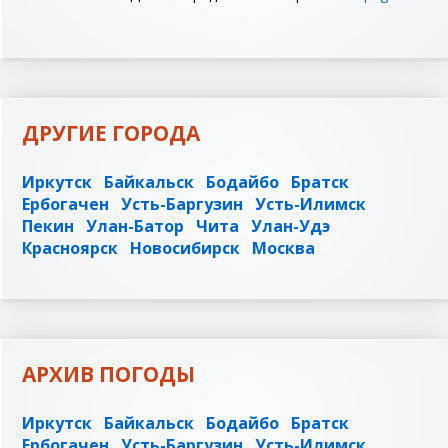
ДРУГИЕ ГОРОДА
Иркутск
Байкальск
Бодайбо
Братск
Ербогачен
Усть-Баргузин
Усть-Илимск
Пекин
Улан-Батор
Чита
Улан-Удэ
Красноярск
Новосибирск
Москва
АРХИВ ПОГОДЫ
Иркутск
Байкальск
Бодайбо
Братск
Ербогачен
Усть-Баргузин
Усть-Илимск