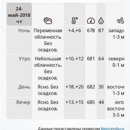
24-
май-2018
чт
Ночь
Переменная
+4..+6
678
87
западный
облачность
1-3 м/с
Без
осадков.
Утро
Небольшая
+10..+12
681
64
северный
облачность.
0-1 м/с
Без
осадков.
День
Ясно. Без
+18..+20
682
30
восточны
осадков.
1-3 м/с
Вечер
Ясно. Без
+13..+15
685
44
юго-
осадков.
восточны
3-5 м/с
Данные представлены сервисом
Nepogoda.ru