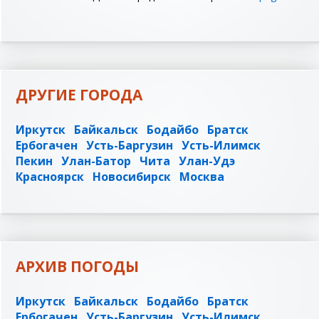
ДРУГИЕ ГОРОДА
Иркутск
Байкальск
Бодайбо
Братск
Ербогачен
Усть-Баргузин
Усть-Илимск
Пекин
Улан-Батор
Чита
Улан-Удэ
Красноярск
Новосибирск
Москва
АРХИВ ПОГОДЫ
Иркутск
Байкальск
Бодайбо
Братск
Ербогачен
Усть-Баргузин
Усть-Илимск