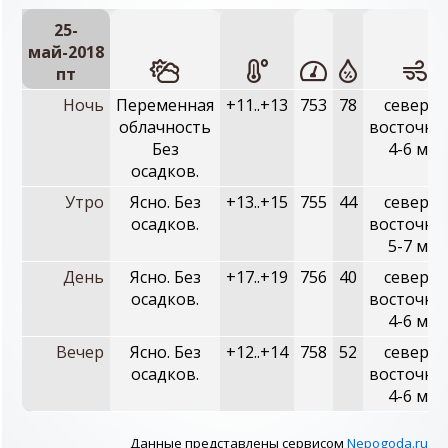
25-
май-2018
пт
Ночь
Переменная
+11..+13
753
78
северо-
облачность
восточны
Без
4-6 м/с
осадков.
Утро
Ясно. Без
+13..+15
755
44
северо-
осадков.
восточны
5-7 м/с
День
Ясно. Без
+17..+19
756
40
северо-
осадков.
восточны
4-6 м/с
Вечер
Ясно. Без
+12..+14
758
52
северо-
осадков.
восточны
4-6 м/с
Данные представлены сервисом
Nepogoda.ru