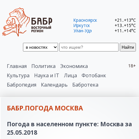
Красноярск
+21..+13°C
Иркутск
+13..+15°C
Улан-Удэ
+11..+14°C
Найти
Главная
Политика
Экономика
18+
Культура
Наука и IT
Лица
Фотобанк
Бабропедия
Календарь
Бабротека
БАБР.ПОГОДА МОСКВА
Погода в населенном пункте: Москва за
25.05.2018