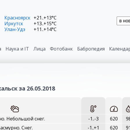
Красноярск
+21..+13°C
Иркутск
+13..+15°C
Улан-Удэ
+11..+14°C
а
Наука и IT
Лица
Фотобанк
Бабропедия
Календа
альск за 26.05.2018
о. Небольшой снег.
-1..-3
620
9
асмурно. Снег.
-1..+1
620
9