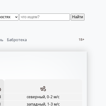
Найти
рь
Бабротека
18+
8
северный, 0-2 м/с
1
западный, 1-3 м/с