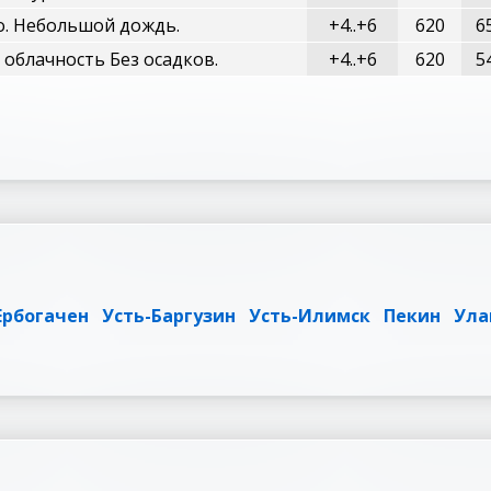
о. Небольшой дождь.
+4..+6
620
6
облачность Без осадков.
+4..+6
620
5
Ербогачен
Усть-Баргузин
Усть-Илимск
Пекин
Ула