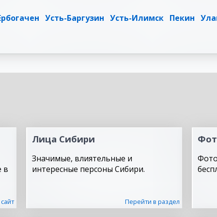
Ербогачен
Усть-Баргузин
Усть-Илимск
Пекин
Ула
Лица Сибири
Фот
Значимые, влиятельные и
Фото
 в
интересные персоны Сибири.
бесп
 сайт
Перейти в раздел