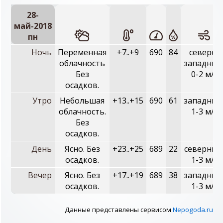
28-
май-2018
пн
Ночь
Переменная
+7..+9
690
84
северо-
облачность
западный
Без
0-2 м/с
осадков.
Утро
Небольшая
+13..+15
690
61
западный
облачность.
1-3 м/с
Без
осадков.
День
Ясно. Без
+23..+25
689
22
северный
осадков.
1-3 м/с
Вечер
Ясно. Без
+17..+19
689
38
западный
осадков.
1-3 м/с
Данные представлены сервисом
Nepogoda.ru