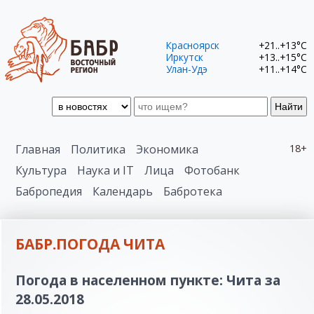
Красноярск
+21..+13°C
Иркутск
+13..+15°C
Улан-Удэ
+11..+14°C
Найти
Главная
Политика
Экономика
18+
Культура
Наука и IT
Лица
Фотобанк
Бабропедия
Календарь
Бабротека
БАБР.ПОГОДА ЧИТА
Погода в населенном пункте: Чита за
28.05.2018