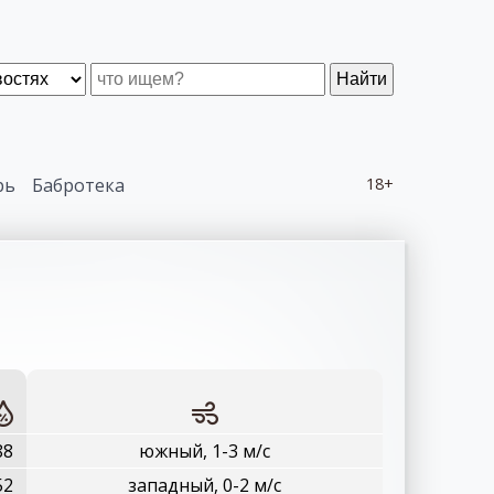
Найти
рь
Бабротека
18+
88
южный, 1-3 м/с
52
западный, 0-2 м/с