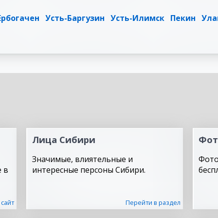
Ербогачен
Усть-Баргузин
Усть-Илимск
Пекин
Ула
Лица Сибири
Фот
Значимые, влиятельные и
Фото
 в
интересные персоны Сибири.
бесп
 сайт
Перейти в раздел