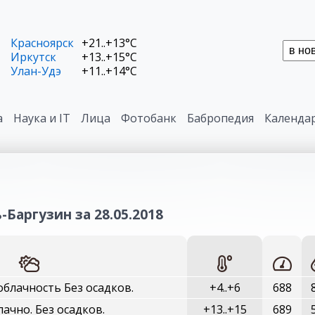
Красноярск
+21..+13°C
Иркутск
+13..+15°C
Улан-Удэ
+11..+14°C
а
Наука и IT
Лица
Фотобанк
Бабропедия
Календа
-Баргузин за 28.05.2018
блачность Без осадков.
+4..+6
688
ачно. Без осадков.
+13..+15
689