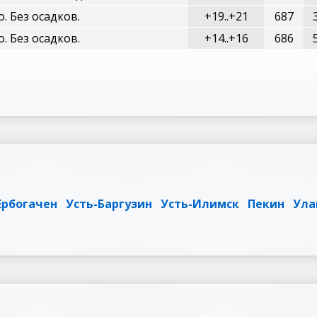
о. Без осадков.
+19..+21
687
о. Без осадков.
+14..+16
686
Ербогачен
Усть-Баргузин
Усть-Илимск
Пекин
Ула