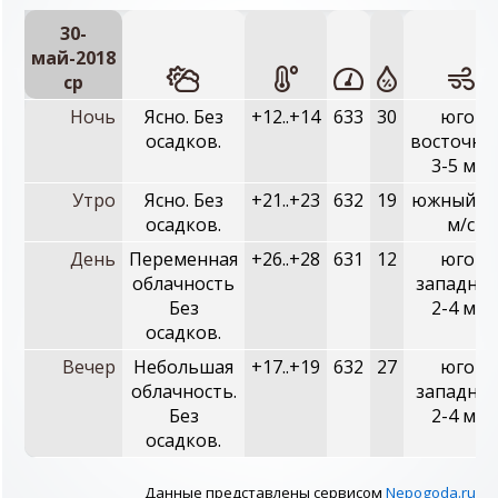
30-
май-2018
ср
Ночь
Ясно. Без
+12..+14
633
30
юго-
осадков.
восточны
3-5 м/с
Утро
Ясно. Без
+21..+23
632
19
южный, 4
осадков.
м/с
День
Переменная
+26..+28
631
12
юго-
облачность
западный
Без
2-4 м/с
осадков.
Вечер
Небольшая
+17..+19
632
27
юго-
облачность.
западный
Без
2-4 м/с
осадков.
Данные представлены сервисом
Nepogoda.ru