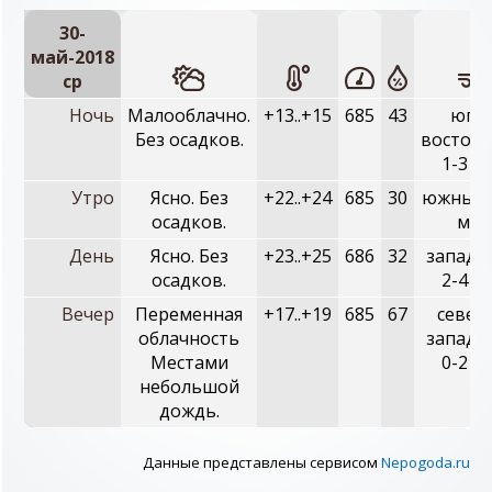
30-
май-2018
ср
Ночь
Малооблачно.
+13..+15
685
43
юго-
Без осадков.
восточн
1-3 м/
Утро
Ясно. Без
+22..+24
685
30
южный, 
осадков.
м/с
День
Ясно. Без
+23..+25
686
32
западн
осадков.
2-4 м/
Вечер
Переменная
+17..+19
685
67
север
облачность
западн
Местами
0-2 м/
небольшой
дождь.
Данные представлены сервисом
Nepogoda.ru