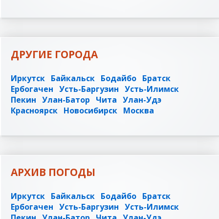
ДРУГИЕ ГОРОДА
Иркутск
Байкальск
Бодайбо
Братск
Ербогачен
Усть-Баргузин
Усть-Илимск
Пекин
Улан-Батор
Чита
Улан-Удэ
Красноярск
Новосибирск
Москва
АРХИВ ПОГОДЫ
Иркутск
Байкальск
Бодайбо
Братск
Ербогачен
Усть-Баргузин
Усть-Илимск
Пекин
Улан-Батор
Чита
Улан-Удэ