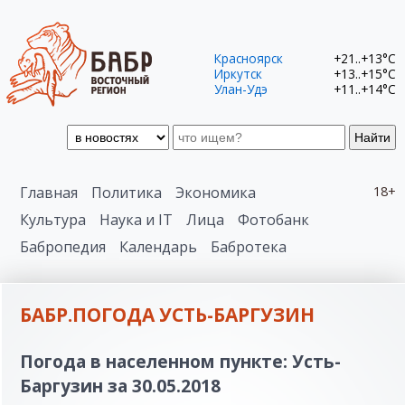
Красноярск
+21..+13°C
Иркутск
+13..+15°C
Улан-Удэ
+11..+14°C
Найти
Главная
Политика
Экономика
18+
Культура
Наука и IT
Лица
Фотобанк
Бабропедия
Календарь
Бабротека
БАБР.ПОГОДА УСТЬ-БАРГУЗИН
Погода в населенном пункте: Усть-
Баргузин за 30.05.2018