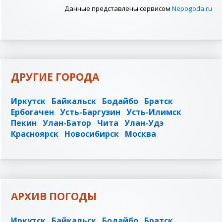
Данные представлены сервисом
Nepogoda.ru
ДРУГИЕ ГОРОДА
Иркутск
Байкальск
Бодайбо
Братск
Ербогачен
Усть-Баргузин
Усть-Илимск
Пекин
Улан-Батор
Чита
Улан-Удэ
Красноярск
Новосибирск
Москва
АРХИВ ПОГОДЫ
Иркутск
Байкальск
Бодайбо
Братск