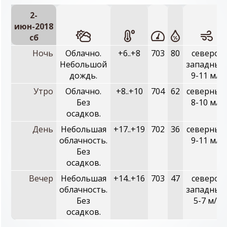
2-
июн-2018
сб
Ночь
Облачно.
+6..+8
703
80
северо-
Небольшой
западный
дождь.
9-11 м/с
Утро
Облачно.
+8..+10
704
62
северный
Без
8-10 м/с
осадков.
День
Небольшая
+17..+19
702
36
северный
облачность.
9-11 м/с
Без
осадков.
Вечер
Небольшая
+14..+16
703
47
северо-
облачность.
западный
Без
5-7 м/с
осадков.